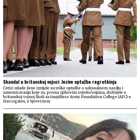
Skandal u britanskoj vojsci: Jezive optužbe regrutkinja
Četiri mlade žene iznijele su teške optužbe o seksualnom nasilju i
uznemiravanju koje su, prema njihovim svjedočenjima, doživjele u
britanskoj vojnoj školi za tinejdžere Army Foundation College (AFC) u
Harrogateu, u Sjevernom