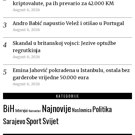
kriptovalute, pa ih prevario za 42.000 KM
August 6, 2026
Andro Babić napustio Velež i otišao u Portugal
August 6, 2026
Skandal u britanskoj vojsci: Jezive optužbe
regrutkinja
August 6, 2026
Emina Jahović pokradena u Istanbulu, ostala bez
garderobe vrijedne 50.000 eura
August 6, 2026
KATEGORIJE
Najnovije
BiH
Politika
Naslovnica
Intervjui
Komentari
Sport
Svijet
Sarajevo