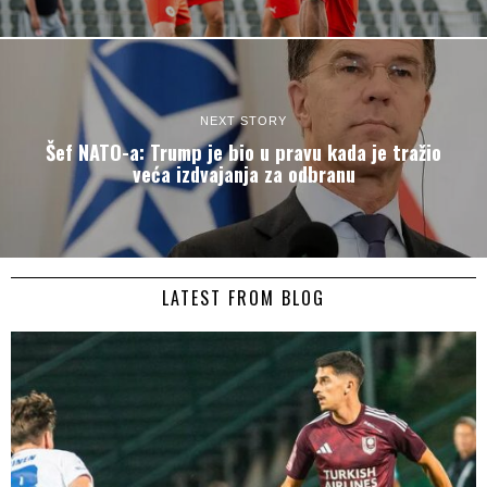
NEXT STORY
Šef NATO-a: Trump je bio u pravu kada je tražio
veća izdvajanja za odbranu
LATEST FROM BLOG