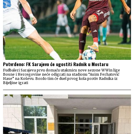
Potvrđeno: FK Sarajevo će ugostiti Radnik u Mostaru
Fudbaleri Sarajeva prvu domaću utakmicu nove sezone WWin lige
Bosne i Hercegovine neće odigrati na stadionu “Asim Ferhatović
Hase” na Koševu. Bordo tim će duel prvog kola protiv Radnika iz
Bijeljine igrati